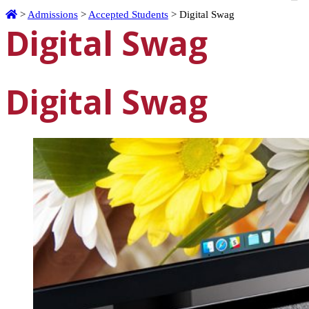
Home
>
Admissions
>
Accepted Students
>
Digital Swag
Digital Swag
Digital Swag