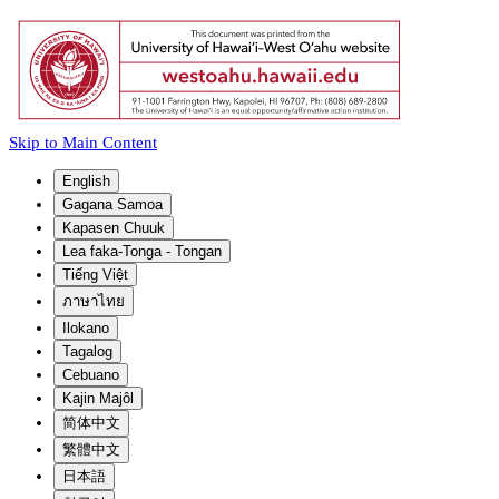
Skip to Main Content
English
Gagana Samoa
Kapasen Chuuk
Lea faka-Tonga - Tongan
Tiếng Việt
ภาษาไทย
Ilokano
Tagalog
Cebuano
Kajin Majôl
简体中文
繁體中文
日本語