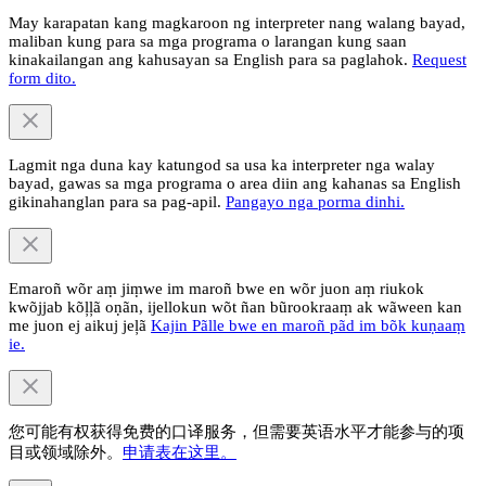
May karapatan kang magkaroon ng interpreter nang walang bayad,
maliban kung para sa mga programa o larangan kung saan
kinakailangan ang kahusayan sa English para sa paglahok.
Request
form dito.
Lagmit nga duna kay katungod sa usa ka interpreter nga walay
bayad, gawas sa mga programa o area diin ang kahanas sa English
gikinahanglan para sa pag-apil.
Pangayo nga porma dinhi.
Emaroñ wõr aṃ jiṃwe im maroñ bwe en wõr juon aṃ riukok
kwõjjab kõļļã oṇãn, ijellokun wõt ñan bũrookraaṃ ak wãween kan
me juon ej aikuj jeļã
Kajin Pãlle bwe en maroñ pãd im bõk kuṇaaṃ
ie.
您可能有权获得免费的口译服务，但需要英语水平才能参与的项
目或领域除外。
申请表在这里。