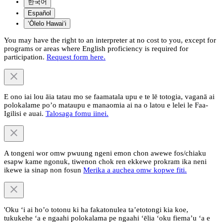
한국어
Español
ʻŌlelo Hawaiʻi
You may have the right to an interpreter at no cost to you, except for
programs or areas where English proficiency is required for
participation.
Request form here.
E ono iai lou āia tatau mo se faamatala upu e te lē totogia, vaganā ai
polokalame po’o mataupu e manaomia ai na o latou e lelei le Faa-
Igilisi e auai.
Talosaga fomu iinei.
A tongeni wor omw pwuung ngeni emon chon awewe fos/chiaku
esapw kame ngonuk, tiwenon chok ren ekkewe prokram ika neni
ikewe ia sinap non fosun
Merika a auchea omw kopwe fiti.
'Oku ‘i ai ho’o totonu ki ha fakatonulea ta’etotongi kia koe,
tukukehe ‘a e ngaahi polokalama pe ngaahi ‘ēlia ‘oku fiema’u ‘a e