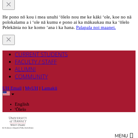
He pono nō kou i mea unuhi ‘ōlelo nou me ke kāki ‘ole, koe no nā
polokalamu a i ‘ole nā kumu e pono ai ka mākaukau ma ka ‘ōlelo
Pelekānia no ke komo ‘ana i ka hana.
Palapala noi maanei.
CURRENT STUDENTS
FACULTY / STAFF
ALUMNI
COMMUNITY
UH Email
|
MyUH
|
Lamakū
English
'Ōlelo
MENU